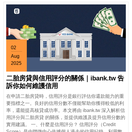
Varsity
Panel
Saw
02
Aug
2025
August
二胎房貸與信用評分的關係｜ibank.tw 告
2,
2025
二
訴你如何維護信用
胎
在申請二胎房貸時，信用評分是銀行評估你還款能力的重
房
要指標之一。良好的信用分數不僅能幫助你獲得較低的利
貸
率，還能提高核貸成功率。本文將由 ibank.tw 深入解析信
與
用評分與二胎房貸 的關係，並提供維護及提升信用分數的
信
實用建議。 一、什麼是信用評分？ 信用評分（Credit
用
Score）是由聯徵中心依據個人過去的信用紀錄，利用數