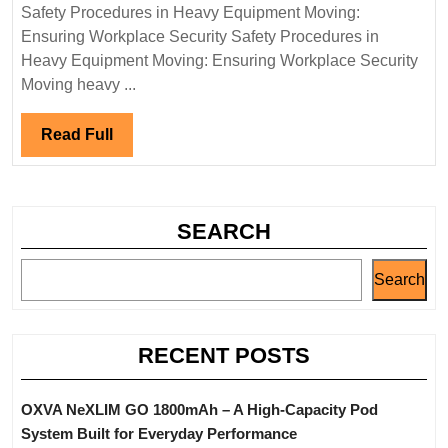
Pro
Safety Procedures in Heavy Equipment Moving:
in
Ensuring Workplace Security Safety Procedures in
He
Heavy Equipment Moving: Ensuring Workplace Security
Equ
Moving heavy ...
Mov
Ens
Read
Read Full
Wor
Full
Sec
SEARCH
Search
RECENT POSTS
OXVA NeXLIM GO 1800mAh – A High-Capacity Pod
System Built for Everyday Performance