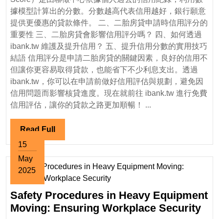
評
據模型計算出的分數。分數越高代表信用越好，銀行願意
提供更優惠的貸款條件。 二、二胎房貸申請時信用評分的
分
重要性 三、二胎房貸會影響信用評分嗎？ 四、如何透過
的
ibank.tw 維護及提升信用？ 五、提升信用分數的實用技巧
關
結語 信用評分是申請二胎房貸的關鍵因素，良好的信用不
係
但讓你更容易取得貸款，也能省下不少利息支出。透過
｜
ibank.tw，你可以在申請前做好信用評估與規劃，避免因
ibank.tw
信用問題而影響核貸進度。現在就前往 ibank.tw 進行免費
告
信用評估，讓你的貸款之路更加順暢！ ...
訴
你
Read
Read Full
如
Full
15
何
May
維
2025
護
May
信
Safety Procedures in Heavy Equipment
15,
用
2025
Saf
Moving: Ensuring Workplace Security