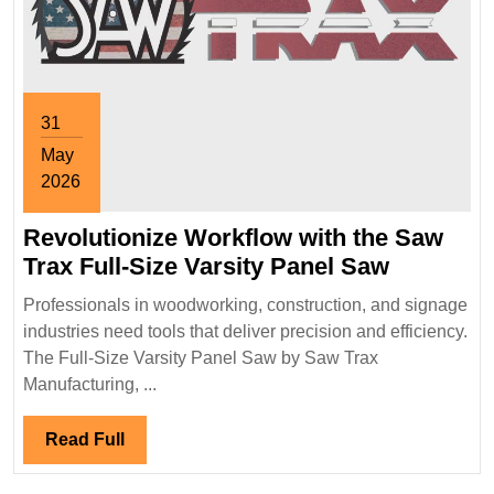
31
May
2026
May
Revolutionize Workflow with the Saw
31,
2026
Revoluti
Trax Full-Size Varsity Panel Saw
Workflo
Professionals in woodworking, construction, and signage
with
industries need tools that deliver precision and efficiency.
the
The Full-Size Varsity Panel Saw by Saw Trax
Saw
Manufacturing, ...
Trax
Full-
Read
Read Full
Size
Full