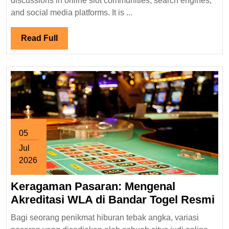
discussions in online slot communities, search engines,
Deeper
and social media platforms. It is ...
Look
at
Read
Read Full
Why
Full
the
Term
Never
Dies
in
Online
05
Gaming
Jul
Culture
2026
July
Keragaman Pasaran: Mengenal
5,
2026
Ke
Akreditasi WLA di Bandar Togel Resmi
Pa
Bagi seorang penikmat hiburan tebak angka, variasi
Me