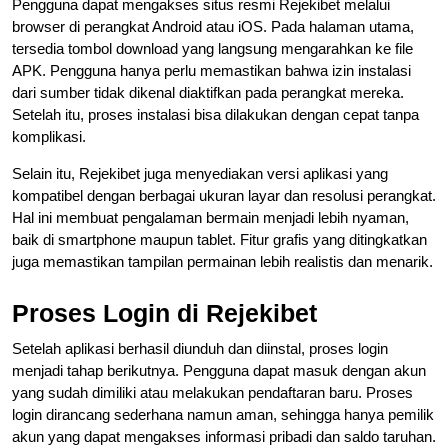
Pengguna dapat mengakses situs resmi Rejekibet melalui
browser di perangkat Android atau iOS. Pada halaman utama,
tersedia tombol download yang langsung mengarahkan ke file
APK. Pengguna hanya perlu memastikan bahwa izin instalasi
dari sumber tidak dikenal diaktifkan pada perangkat mereka.
Setelah itu, proses instalasi bisa dilakukan dengan cepat tanpa
komplikasi.
Selain itu, Rejekibet juga menyediakan versi aplikasi yang
kompatibel dengan berbagai ukuran layar dan resolusi perangkat.
Hal ini membuat pengalaman bermain menjadi lebih nyaman,
baik di smartphone maupun tablet. Fitur grafis yang ditingkatkan
juga memastikan tampilan permainan lebih realistis dan menarik.
Proses Login di Rejekibet
Setelah aplikasi berhasil diunduh dan diinstal, proses login
menjadi tahap berikutnya. Pengguna dapat masuk dengan akun
yang sudah dimiliki atau melakukan pendaftaran baru. Proses
login dirancang sederhana namun aman, sehingga hanya pemilik
akun yang dapat mengakses informasi pribadi dan saldo taruhan.