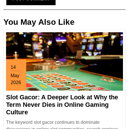
You May Also Like
14
May
2026
May
Slot Gacor: A Deeper Look at Why the
14,
2026
Term Never Dies in Online Gaming
Slot
Culture
Gacor:
The keyword slot gacor continues to dominate
A