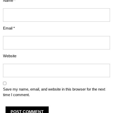
Name
*
Email
*
Website
Save my name, email, and website in this browser for the next
time I comment.