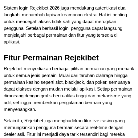
Sistem login Rejekibet 2026 juga mendukung autentikasi dua
langkah, menambah lapisan keamanan ekstra. Hal ini penting
untuk mencegah akses tidak sah yang dapat merugikan
pengguna. Setelah berhasil login, pengguna dapat langsung
menjelajahi berbagai permainan dan fitur yang tersedia di
aplikasi.
Fitur Permainan Rejekibet
Rejekibet menyediakan berbagai pilihan permainan yang menarik
untuk semua jenis pemain. Mulai dari taruhan olahraga hingga
permainan kasino seperti slot, blackjack, dan poker, semuanya
dapat diakses dengan mudah melalui aplikasi. Setiap permainan
dirancang dengan grafis berkualitas tinggi dan mekanisme yang
adil, sehingga memberikan pengalaman bermain yang
menyenangkan.
Selain itu, Rejekibet juga menghadirkan fitur live casino yang
memungkinkan pengguna bermain secara real-time dengan
dealer asli. Fitur ini menjadi daya tarik tersendiri bagi mereka