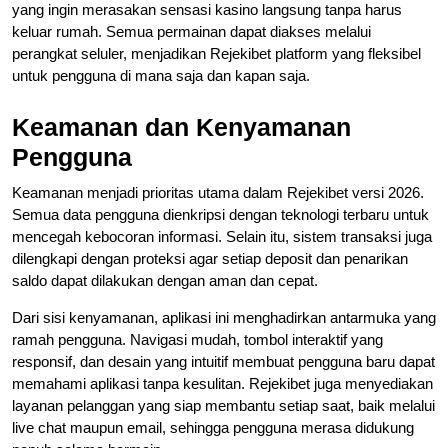
yang ingin merasakan sensasi kasino langsung tanpa harus
keluar rumah. Semua permainan dapat diakses melalui
perangkat seluler, menjadikan Rejekibet platform yang fleksibel
untuk pengguna di mana saja dan kapan saja.
Keamanan dan Kenyamanan
Pengguna
Keamanan menjadi prioritas utama dalam Rejekibet versi 2026.
Semua data pengguna dienkripsi dengan teknologi terbaru untuk
mencegah kebocoran informasi. Selain itu, sistem transaksi juga
dilengkapi dengan proteksi agar setiap deposit dan penarikan
saldo dapat dilakukan dengan aman dan cepat.
Dari sisi kenyamanan, aplikasi ini menghadirkan antarmuka yang
ramah pengguna. Navigasi mudah, tombol interaktif yang
responsif, dan desain yang intuitif membuat pengguna baru dapat
memahami aplikasi tanpa kesulitan. Rejekibet juga menyediakan
layanan pelanggan yang siap membantu setiap saat, baik melalui
live chat maupun email, sehingga pengguna merasa didukung