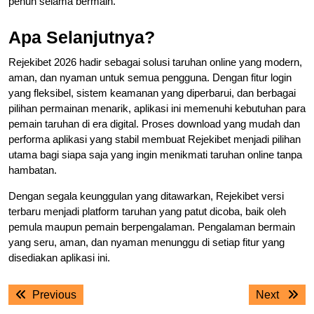
penuh selama bermain.
Apa Selanjutnya?
Rejekibet 2026 hadir sebagai solusi taruhan online yang modern,
aman, dan nyaman untuk semua pengguna. Dengan fitur login
yang fleksibel, sistem keamanan yang diperbarui, dan berbagai
pilihan permainan menarik, aplikasi ini memenuhi kebutuhan para
pemain taruhan di era digital. Proses download yang mudah dan
performa aplikasi yang stabil membuat Rejekibet menjadi pilihan
utama bagi siapa saja yang ingin menikmati taruhan online tanpa
hambatan.
Dengan segala keunggulan yang ditawarkan, Rejekibet versi
terbaru menjadi platform taruhan yang patut dicoba, baik oleh
pemula maupun pemain berpengalaman. Pengalaman bermain
yang seru, aman, dan nyaman menunggu di setiap fitur yang
disediakan aplikasi ini.
Post
Previous
Next
Previous
Next
navigation
post:
post: