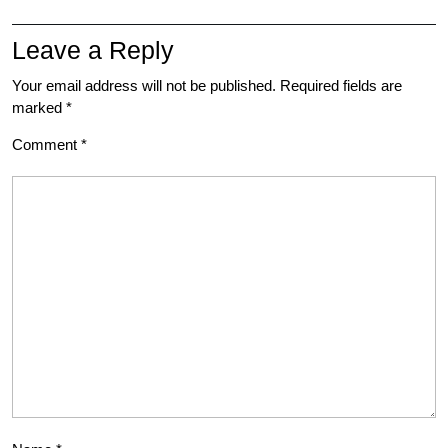
Leave a Reply
Your email address will not be published.
Required fields are
marked
*
Comment
*